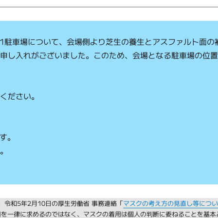
第1駐車場について、会場側より芝生の養生とアスファルト面の
の申し入れがございました。このため、会場となる駐車場の位
認ください。
ます。
ん。
令和5年2月10日の厚生労働省 事務連絡「
マスクの考え方の見直し等につ
用を一律に求めるのではなく、マスクの着用は個人の判断に委ねることを基本